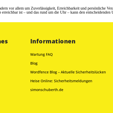
ern vor allem um Zuverlässigkeit, Erreichbarkeit und persönliche Vera
p erreichbar ist – und das rund um die Uhr – kann den entscheidenden
hes
Informationen
Wartung FAQ
Blog
Wordfence Blog – Aktuelle Sicherheitslücken
Heise Online: Sicherheitsmeldungen
simonschuberth.de