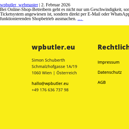
wpbutler_webmaster
|
2. Februar 2026
Bei Online-Shop-Betreibern geht es nicht nur um Geschwindigkeit, sond
Ticketsystem angewiesen ist, sondern direkt per E-Mail oder WhatsAp
funktionierenden Shopbetrieb ausmachen.
…
wpbutler.eu
Rechtlic
Simon Schuberth
Impressum
Schmalzhofgasse 1A/19
Datenschutz
1060 Wien | Österreich
AGB
hallo@wpbutler.eu
+49 176 636 737 98