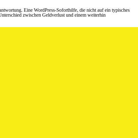
ntwortung. Eine WordPress-Soforthilfe, die nicht auf ein typisches
 Unterschied zwischen Geldverlust und einem weiterhin