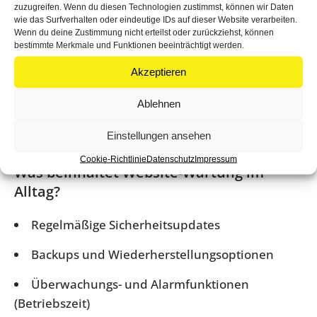
Professionalität
zuzugreifen. Wenn du diesen Technologien zustimmst, können wir Daten
wie das Surfverhalten oder eindeutige IDs auf dieser Website verarbeiten.
Kontakt- und Social-Links können eingebunden
Wenn du deine Zustimmung nicht erteilst oder zurückziehst, können
bestimmte Merkmale und Funktionen beeinträchtigt werden.
werden
Akzeptieren
Kunden werden informiert, anstatt offline zu
gehen
Ablehnen
Stärkung des Markenimages
Einstellungen ansehen
Cookie-Richtlinie
Datenschutz
Impressum
Was beinhaltet Website-Wartung im
Alltag?
Regelmäßige Sicherheitsupdates
Backups und Wiederherstellungsoptionen
Überwachungs- und Alarmfunktionen
(Betriebszeit)