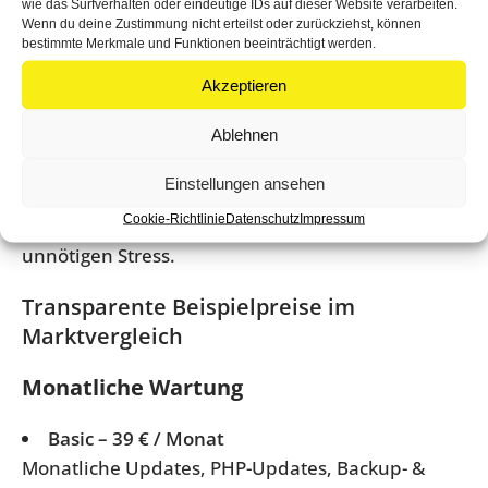
wie das Surfverhalten oder eindeutige IDs auf dieser Website verarbeiten.
regelmäßige Updates statt Update-Rückstau
Wenn du deine Zustimmung nicht erteilst oder zurückziehst, können
bestimmte Merkmale und Funktionen beeinträchtigt werden.
frühe Erkennung von Problemen
Akzeptieren
feste monatliche Kosten
Ablehnen
klare Verantwortlichkeiten
Einstellungen ansehen
Im Vergleich zur Einzelabrechnung sparen viele
Cookie-Richtlinie
Datenschutz
Impressum
Website-Besitzer langfristig Geld – und vermeiden
unnötigen Stress.
Transparente Beispielpreise im
Marktvergleich
Monatliche Wartung
Basic – 39 € / Monat
Monatliche Updates, PHP-Updates, Backup- &