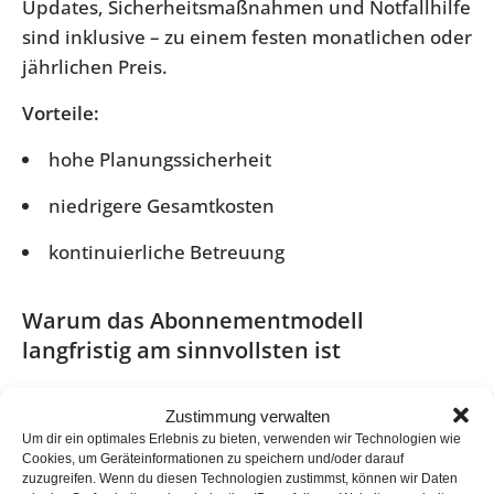
Updates, Sicherheitsmaßnahmen und Notfallhilfe
sind inklusive – zu einem festen monatlichen oder
jährlichen Preis.
Vorteile:
hohe Planungssicherheit
niedrigere Gesamtkosten
kontinuierliche Betreuung
Warum das Abonnementmodell
langfristig am sinnvollsten ist
WordPress-Wartung ist kein einzelner Auftrag,
Zustimmung verwalten
sondern ein Prozess. Genau hier überzeugt das
Um dir ein optimales Erlebnis zu bieten, verwenden wir Technologien wie
Abonnementmodell:
Cookies, um Geräteinformationen zu speichern und/oder darauf
zuzugreifen. Wenn du diesen Technologien zustimmst, können wir Daten