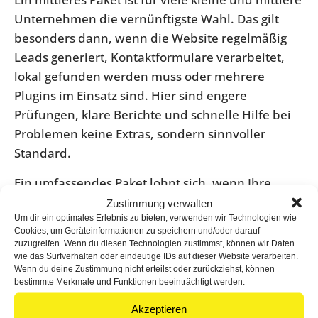
Unternehmen die vernünftigste Wahl. Das gilt
besonders dann, wenn die Website regelmäßig
Leads generiert, Kontaktformulare verarbeitet,
lokal gefunden werden muss oder mehrere
Plugins im Einsatz sind. Hier sind engere
Prüfungen, klare Berichte und schnelle Hilfe bei
Problemen keine Extras, sondern sinnvoller
Standard.
Ein umfassendes Paket lohnt sich, wenn Ihre
Website direkt Umsatz beeinflusst oder technisch
Zustimmung verwalten
Um dir ein optimales Erlebnis zu bieten, verwenden wir Technologien wie
komplexer ist. Dazu gehören Buchungstools,
Cookies, um Geräteinformationen zu speichern und/oder darauf
Lernplattformen, Membership-Systeme,
zuzugreifen. Wenn du diesen Technologien zustimmst, können wir Daten
wie das Surfverhalten oder eindeutige IDs auf dieser Website verarbeiten.
mehrsprachige Auftritte oder individuell
Wenn du deine Zustimmung nicht erteilst oder zurückziehst, können
angepasste Funktionen. In solchen Fällen ist die
bestimmte Merkmale und Funktionen beeinträchtigt werden.
Wartung nicht nur Schutzmaßnahme, sondern
Akzeptieren
Teil Ihres laufenden Geschäftsbetriebs.