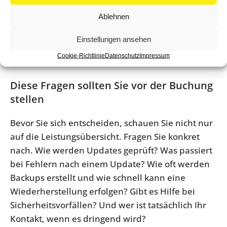
Ablehnen
Es gibt also kein pauschal bestes Paket. Das
richtige Niveau hängt davon ab, wie kritisch Ihre
Einstellungen ansehen
Website für Sichtbarkeit, Anfragen und Vertrauen
Cookie-Richtlinie
Datenschutz
Impressum
ist.
Diese Fragen sollten Sie vor der Buchung
stellen
Bevor Sie sich entscheiden, schauen Sie nicht nur
auf die Leistungsübersicht. Fragen Sie konkret
nach. Wie werden Updates geprüft? Was passiert
bei Fehlern nach einem Update? Wie oft werden
Backups erstellt und wie schnell kann eine
Wiederherstellung erfolgen? Gibt es Hilfe bei
Sicherheitsvorfällen? Und wer ist tatsächlich Ihr
Kontakt, wenn es dringend wird?