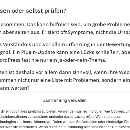
sen oder selbst prüfen?
e bekommen. Das kann hilfreich sein, um grobe Problem
 aber selten aus. Er sieht oft Symptome, nicht die Ursa
es Verständnis und vor allem Erfahrung in der Bewertung
gnal. Ein Plugin-Update kann eine Lücke schließen, ab
ordPress fast nie nur ein Ja-oder-nein-Thema.
n ist deshalb vor allem dann sinnvoll, wenn Ihre Websit
mmen nicht nur eine Liste mit Problemen, sondern ein
 kann warten?
kennen
Zustimmung verwalten
dir ein optimales Erlebnis zu bieten, verwenden wir Technologien wie Cookies, u
ot aus irgendeinem Tool. Sie sollten verstehen, welch
äteinformationen zu speichern und/oder darauf zuzugreifen. Wenn du diesen
erden. Gute Anbieter erklären klar, was geprüft wurd
hnologien zustimmst, können wir Daten wie das Surfverhalten oder eindeutige IDs
ser Website verarbeiten. Wenn du deine Zustimmung nicht erteilst oder zurückziehs