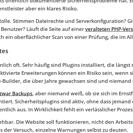
its öffentlich dokumentierte Sicherheitsprobleme hat. E
stleister aber ein klares Risiko.
Rolle. Stimmen Dateirechte und Serverkonfiguration? G
Benutzer? Läuft die Seite auf einer
veralteten PHP-Ver
 ein oberflächlicher Scan von einer Prüfung, die im Allta
tes
ich oft. Sehr häufig sind Plugins installiert, die längs
tivierte Erweiterungen können ein Risiko sein, wenn si
-Builder, die über Jahre gewachsen sind und niemand
t zwar Backups
, aber niemand weiß, ob sie sich im Ernstf
iert. Sicherheitsplugins sind aktiv, ohne dass jemand
tlich aus. In Wirklichkeit fehlt ein verlässlicher Prozes
hbar. Die Website soll funktionieren, nicht den Arbeit
 als der Versuch, einzelne Warnungen selbst zu deuten.