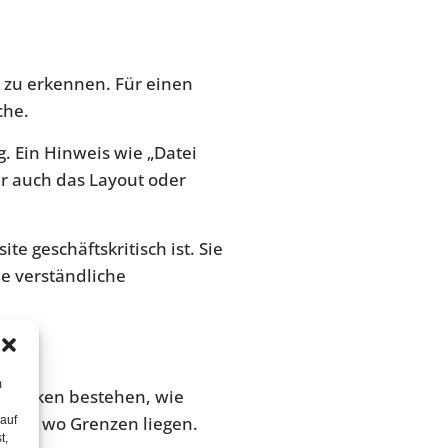
e zu erkennen. Für einen
che.
. Ein Hinweis wie „Datei
er auch das Layout oder
e geschäftskritisch ist. Sie
e verständliche
m
e Risiken bestehen, wie
e und wo Grenzen liegen.
 auf
t,