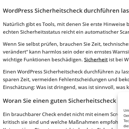
WordPress Sicherheitscheck durchführen las
Natürlich gibt es Tools, mit denen Sie erste Hinweis
echten Sicherheitsstatus reicht ein automatischer Scan
Wenn Sie selbst prüfen, brauchen Sie Zeit, technisch
verändert“ kann harmlos sein oder ein ernstes Warnsi
wichtige Funktionen beschädigen.
Sicherheit
ist bei W
Einen WordPress Sicherheitscheck durchführen zu lasse
sparen Zeit, vermeiden Fehlentscheidungen und beko
Einschätzung: Was ist dringend, was ist sinnvoll, was
Woran Sie einen guten Sicherheitscheck er
Um 
Ein brauchbarer Check endet nicht mit einem Screensh
Ger
kritisch sie sind und welche Maßnahmen empfohlen w
Tec
die