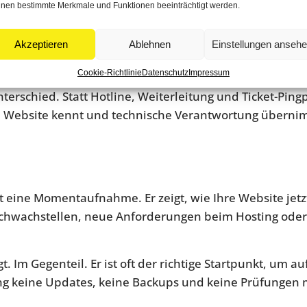
er das tut, verkauft eher Beruhigung als echte Leistung.
nen bestimmte Merkmale und Funktionen beeinträchtigt werden.
siert. Werden nur Probleme benannt, oder gibt es auch
Akzeptieren
Ablehnen
Einstellungen anseh
heidend. Eine Liste mit zehn Schwachstellen nützt we
Cookie-Richtlinie
Datenschutz
Impressum
terschied. Statt Hotline, Weiterleitung und Ticket-Pin
ie Website kennt und technische Verantwortung übernimm
st eine Momentaufnahme. Er zeigt, wie Ihre Website jetzt a
 Schwachstellen, neue Anforderungen beim Hosting oder
gt. Im Gegenteil. Er ist oft der richtige Startpunkt, um
ng keine Updates, keine Backups und keine Prüfungen 