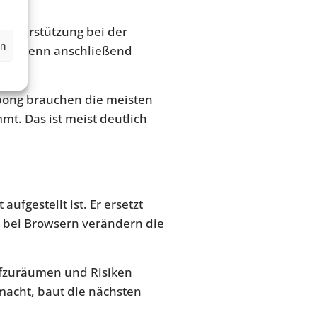
 Unterstützung bei der
en
nig, wenn anschließend
gpong brauchen die meisten
t. Das ist meist deutlich
ufgestellt ist. Er ersetzt
 bei Browsern verändern die
 aufzuräumen und Risiken
macht, baut die nächsten