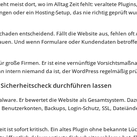
ht meist dort, wo im Alltag Zeit fehlt: veraltete Plugins
en oder ein Hosting-Setup, das nie richtig geprüft w
chaden entscheidend. Fällt die Website aus, fehlen of
rauen. Und wenn Formulare oder Kundendaten betroffen
für große Firmen. Er ist eine vernünftige Vorsichtsmaßn
n intern niemand da ist, der WordPress regelmäßig prü
 Sicherheitscheck durchführen lassen
 Malware. Er bewertet die Website als Gesamtsystem. Da
n, Benutzerkonten, Backups, Login-Schutz, SSL, Dateiän
it ist sofort kritisch. Ein altes Plugin ohne bekannte Lü