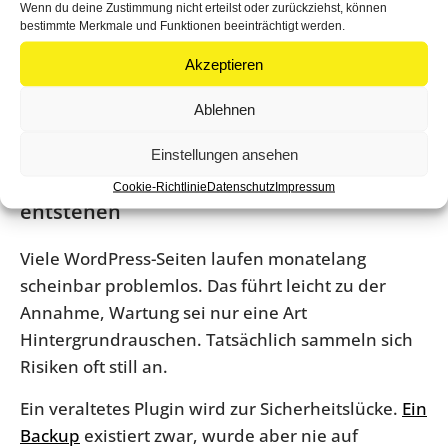
Gerade diese Ehrlichkeit schafft Vertrauen. Denn
Wenn du deine Zustimmung nicht erteilst oder zurückziehst, können
für Kunden ist nicht entscheidend, ob ein
bestimmte Merkmale und Funktionen beeinträchtigt werden.
Anbieter jedes Thema selbst macht. Entscheidend
Akzeptieren
ist, ob klar gesagt wird, was im Service enthalten
ist, wo Zusatzaufwand beginnt und wie schnell im
Ablehnen
Ernstfall gehandelt wird.
Einstellungen ansehen
Welche Risiken ohne klare Zuständigkeit
Cookie-Richtlinie
Datenschutz
Impressum
entstehen
Viele WordPress-Seiten laufen monatelang
scheinbar problemlos. Das führt leicht zu der
Annahme, Wartung sei nur eine Art
Hintergrundrauschen. Tatsächlich sammeln sich
Risiken oft still an.
Ein veraltetes Plugin wird zur Sicherheitslücke.
Ein
Backup
existiert zwar, wurde aber nie auf