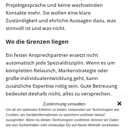
Projektgespräche und keine wechselnden
Kontakte mehr. Sie wollen eine klare
Zuständigkeit und ehrliche Aussagen dazu, was
sinnvoll ist und was nicht.
Wo die Grenzen liegen
Ein fester Ansprechpartner ersetzt nicht
automatisch jede Spezialdisziplin. Wenn es um
kompletten Relaunch, Markenstrategie oder
große Individualentwicklung geht, kann
zusätzliche Expertise nötig sein. Gute Betreuung
bedeutet deshalb nicht, alles zu versprechen.
Gute Betreuung heißt auch, sauber zu
Zustimmung verwalten
unterscheiden zwischen laufender technischer
Um dir ein optimales Erlebnis zu bieten, verwenden wir Technologien wie
Cookies, um Geräteinformationen zu speichern und/oder darauf
Verantwortung und größeren Sonderprojekten.
zuzugreifen. Wenn du diesen Technologien zustimmst, können wir Daten
wie das Surfverhalten oder eindeutige IDs auf dieser Website verarbeiten.