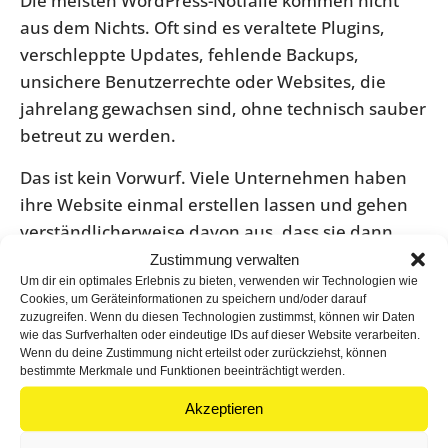
Die meisten WordPress-Notfälle kommen nicht
aus dem Nichts. Oft sind es veraltete Plugins,
verschleppte Updates, fehlende Backups,
unsichere Benutzerrechte oder Websites, die
jahrelang gewachsen sind, ohne technisch sauber
betreut zu werden.
Das ist kein Vorwurf. Viele Unternehmen haben
ihre Website einmal erstellen lassen und gehen
verständlicherweise davon aus, dass sie dann
einfach läuft. WordPress ist ein starkes System,
Zustimmung verwalten
Um dir ein optimales Erlebnis zu bieten, verwenden wir Technologien wie
aber eben kein Toaster. Es braucht
laufende
Cookies, um Geräteinformationen zu speichern und/oder darauf
Pflege
, damit Themes, Plugins, Core, PHP-Version
zuzugreifen. Wenn du diesen Technologien zustimmst, können wir Daten
wie das Surfverhalten oder eindeutige IDs auf dieser Website verarbeiten.
und Hosting sauber zusammenspielen.
Wenn du deine Zustimmung nicht erteilst oder zurückziehst, können
bestimmte Merkmale und Funktionen beeinträchtigt werden.
Ein weiterer häufiger Auslöser sind
unkontrollierte Änderungen. Schnell noch ein
Akzeptieren
neues Plugin testen, ein Formular umbauen, ein