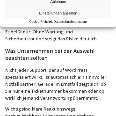
Ablehnen
Tracking-Skript einbauen oder ein automatisches
Update durchlaufen lassen – und plötzlich kippt
Einstellungen ansehen
ein System, das vorher gerade noch stabil wirkte.
Cookie-Richtlinie
Datenschutz
Impressum
Das heißt nicht, dass Änderungen schlecht sind.
Es heißt nur: Ohne Wartung und
Sicherheitsroutine steigt das Risiko deutlich.
Was Unternehmen bei der Auswahl
beachten sollten
Nicht jeder Support, der auf WordPress
spezialisiert wirkt, ist automatisch ein sinnvoller
Notfallpartner. Gerade im Ernstfall zeigt sich, ob
Sie nur eine Ticketnummer bekommen oder ob
wirklich jemand Verantwortung übernimmt.
Wichtig sind klare Reaktionswege,
nachvollziehbare Leistungen und ehrliche