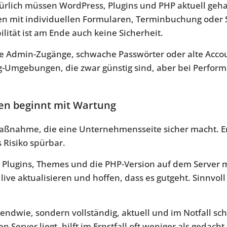
atürlich müssen WordPress, Plugins und PHP aktuell ge
en mit individuellen Formularen, Terminbuchung oder 
lität ist am Ende auch keine Sicherheit.
le Admin-Zugänge, schwache Passwörter oder alte Accou
ting-Umgebungen, die zwar günstig sind, aber bei Perfor
en beginnt mit Wartung
ne Maßnahme, die eine Unternehmensseite sicher macht. 
 Risiko spürbar.
 Plugins, Themes und die PHP-Version auf dem Server 
live aktualisieren und hoffen, dass es gutgeht. Sinnvoll
gendwie, sondern vollständig, aktuell und im Notfall sch
 Server liegt, hilft im Ernstfall oft weniger als gedach