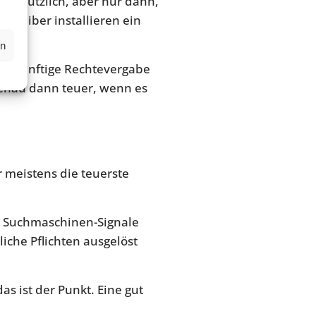
st nützlich, aber nur dann,
etreiber installieren ein
en
 vernünftige Rechtevergabe
 genau dann teuer, wenn es
r meistens die teuerste
nd Suchmaschinen-Signale
iche Pflichten ausgelöst
s ist der Punkt. Eine gut