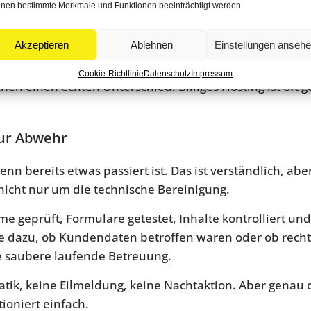
 überwachen oder verdächtige Aktivitäten melden. Das i
nen bestimmte Merkmale und Funktionen beeinträchtigt werden.
ungen auch wirklich geprüft werden. Zu viele Website-B
sicher.
Akzeptieren
Ablehnen
Einstellungen anseh
 Gute Serverkonfiguration, aktuelle PHP-Versionen, SSL,
Cookie-Richtlinie
Datenschutz
Impressum
chen einen echten Unterschied. Billiges Hosting ist oft
nur Abwehr
n bereits etwas passiert ist. Das ist verständlich, abe
 nicht nur um die technische Bereinigung.
eme geprüft, Formulare getestet, Inhalte kontrolliert u
e dazu, ob Kundendaten betroffen waren oder ob rechtl
e saubere laufende Betreuung.
tik, keine Eilmeldung, keine Nachtaktion. Aber genau da
ioniert einfach.