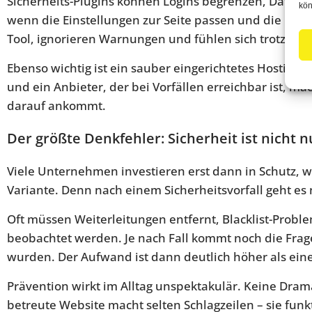
Sicherheits-Plugins können Logins begrenzen, Dateien
kön
wenn die Einstellungen zur Seite passen und die Meld
Tool, ignorieren Warnungen und fühlen sich trotzdem 
Ebenso wichtig ist ein sauber eingerichtetes Hosting.
und ein Anbieter, der bei Vorfällen erreichbar ist, ma
darauf ankommt.
Der größte Denkfehler: Sicherheit ist nicht 
Viele Unternehmen investieren erst dann in Schutz, wen
Variante. Denn nach einem Sicherheitsvorfall geht es
Oft müssen Weiterleitungen entfernt, Blacklist-Probl
beobachtet werden. Je nach Fall kommt noch die Frag
wurden. Der Aufwand ist dann deutlich höher als ein
Prävention wirkt im Alltag unspektakulär. Keine Drama
betreute Website macht selten Schlagzeilen – sie funkt