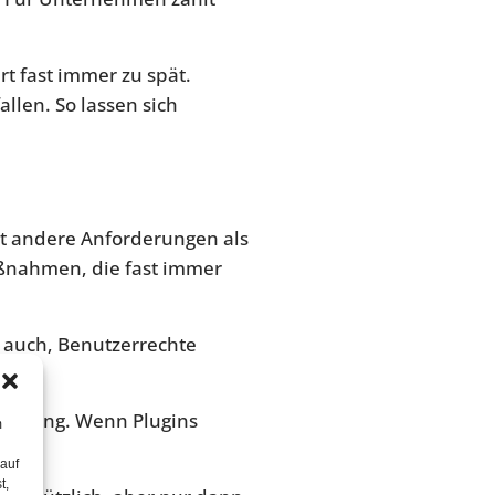
rt fast immer zu spät.
llen. So lassen sich
hat andere Anforderungen als
aßnahmen, die fast immer
t auch, Benutzerrechte
r Wartung. Wenn Plugins
m
 auf
t,