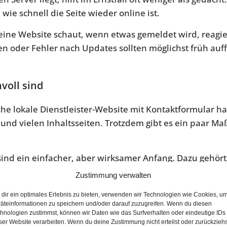
 wie schnell die Seite wieder online ist.
seine Website schaut, wenn etwas gemeldet wird, reagie
en oder Fehler nach Updates sollten möglichst früh auffa
voll sind
ache lokale Dienstleister-Website mit Kontaktformular 
 und vielen Inhaltsseiten. Trotzdem gibt es ein paar M
sind ein einfacher, aber wirksamer Anfang. Dazu gehör
raucht Administratorrechte.
Zustimmung verwalten
riffe abzufangen. Sie ist sinnvoll, aber kein Ersatz fü
dir ein optimales Erlebnis zu bieten, verwenden wir Technologien wie Cookies, u
äteinformationen zu speichern und/oder darauf zuzugreifen. Wenn du diesen
das Grundproblem nicht.
hnologien zustimmst, können wir Daten wie das Surfverhalten oder eindeutige IDs
ser Website verarbeiten. Wenn du deine Zustimmung nicht erteilst oder zurückziehs