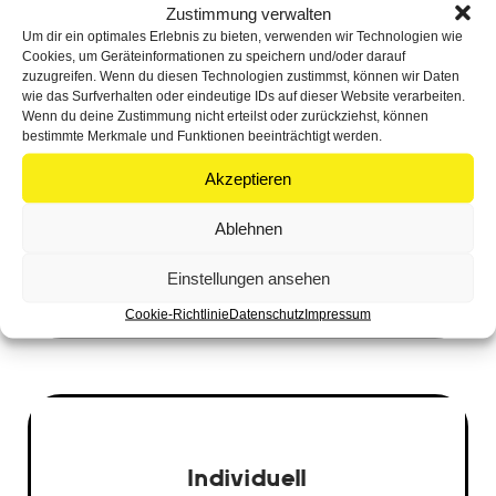
Zustimmung verwalten
Notfallhilfe (innerhalb 12h)
Um dir ein optimales Erlebnis zu bieten, verwenden wir Technologien wie
Cookies, um Geräteinformationen zu speichern und/oder darauf
zuzugreifen. Wenn du diesen Technologien zustimmst, können wir Daten
Speed-Optimierung
wie das Surfverhalten oder eindeutige IDs auf dieser Website verarbeiten.
Wenn du deine Zustimmung nicht erteilst oder zurückziehst, können
bestimmte Merkmale und Funktionen beeinträchtigt werden.
Cookie-Check
Akzeptieren
Anfrage
Ablehnen
Einrichtungsgebühr: 79 € einmalig
Einstellungen ansehen
Mindestlaufzeit: 3 Monate danach monatlich kündbar
Preise zzgl. MwSt.
Cookie-Richtlinie
Datenschutz
Impressum
Individuell