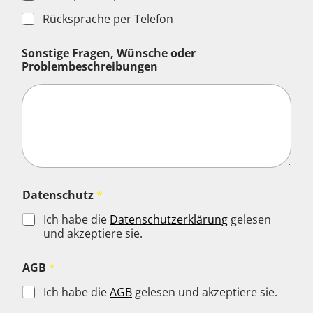
Rücksprache per Telefon
o
Sonstige Fragen, Wünsche oder
d
Problembeschreibungen
e
r
P
r
o
v
i
d
e
r
Datenschutz
*
-
Z
Ich habe die
Datenschutzerklärung
gelesen
u
und akzeptiere sie.
g
a
AGB
*
n
g
Ich habe die
AGB
gelesen und akzeptiere sie.
s
d