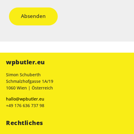
a
t
e
Absenden
n
h
a
b
e
wpbutler.eu
Simon Schuberth
Schmalzhofgasse 1A/19
1060 Wien | Österreich
hallo@wpbutler.eu
+49 176 636 737 98
Rechtliches