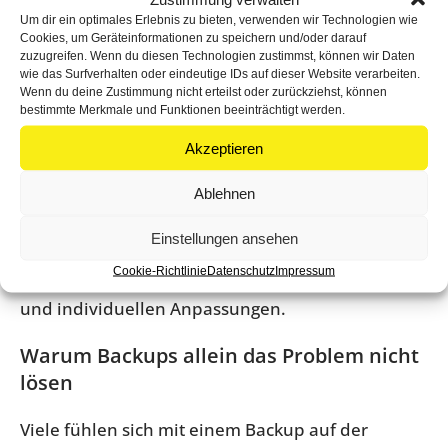
Zeit, aber nur dann, wenn die Website technisch
Um dir ein optimales Erlebnis zu bieten, verwenden wir Technologien wie
Cookies, um Geräteinformationen zu speichern und/oder darauf
sauber gepflegt und überwacht wird. Sonst
zuzugreifen. Wenn du diesen Technologien zustimmst, können wir Daten
verlagert sie das Risiko lediglich in einen Moment,
wie das Surfverhalten oder eindeutige IDs auf dieser Website verarbeiten.
Wenn du deine Zustimmung nicht erteilst oder zurückziehst, können
in dem niemand direkt hinschaut.
bestimmte Merkmale und Funktionen beeinträchtigt werden.
Gerade bei
geschäftlich genutzten Websites
ist
Akzeptieren
das ein klassischer Fall von „kommt darauf an“.
Ablehnen
Eine schlanke Unternehmensseite mit wenigen,
seriösen Plugins lässt sich deutlich einfacher
Einstellungen ansehen
automatisieren als eine gewachsene Website mit
Cookie-Richtlinie
Datenschutz
Impressum
Shop
, Terminbuchung, Tracking, Cookie-Setup
und individuellen Anpassungen.
Warum Backups allein das Problem nicht
lösen
Viele fühlen sich mit einem Backup auf der