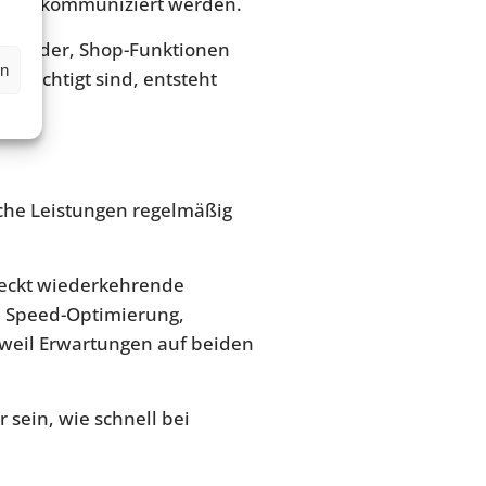
 offen kommuniziert werden.
e-Builder, Shop-Funktionen
en
ksichtigt sind, entsteht
elche Leistungen regelmäßig
deckt wiederkehrende
ie Speed-Optimierung,
 weil Erwartungen auf beiden
r sein, wie schnell bei