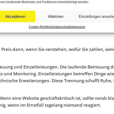
rechnet wird. Das muss nicht unseriös sein, sollte aber
nen bestimmte Merkmale und Funktionen beeinträchtigt werden.
e-Banner, externe Integrationen, Mehrsprachigkeit, Pag
Akzeptieren
Ablehnen
Einstellungen anseh
 diese Elemente im Wartungsvertrag nicht sauber berüc
Mehrkosten.
Cookie-Richtlinie
Datenschutz
Impressum
ein Preis dann, wenn Sie verstehen, wofür Sie zahlen, w
treuung und Einzelleistungen. Die laufende Betreuung 
ks und Monitoring. Einzelleistungen betreffen Dinge w
chnische Erweiterungen. Diese Trennung schafft Ruhe,
enn eine Website geschäftskritisch ist, sollte vorab kla
nig, wenn im Ernstfall tagelang niemand reagiert.