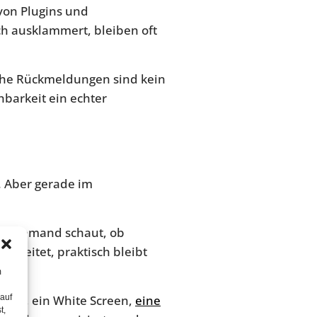
 von Plugins und
ch ausklammert, bleiben oft
iche Rückmeldungen sind kein
hbarkeit ein echter
h. Aber gerade im
er niemand schaut, ob
rbeitet, praktisch bleibt
m
fall, ein White Screen,
eine
 auf
t,