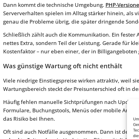
Dann kommt die technische Umgebung.
PHP-Version
Serververhalten spielen im Alltag stärker hinein, al
genau die Probleme übrig, die später dringende Son
Schließlich zählt auch die Kommunikation. Ein fester
nettes Extra, sondern Teil der Leistung. Gerade für k
Kostenfaktor – nur eben einer, der in Billigangeboten 
Was günstige Wartung oft nicht enthält
Viele niedrige Einstiegspreise wirken attraktiv, weil s
Wartungsbereich steckt der Preisunterschied oft in den
Häufig fehlen manuelle Sichtprüfungen nach Updates.
Formulare, Buchungstools, Menüs oder mobile Ansichte
das Risiko bei Ihnen.
Um 
Ger
Oft sind auch Notfälle ausgenommen. Dann ist der mon
Tec
die