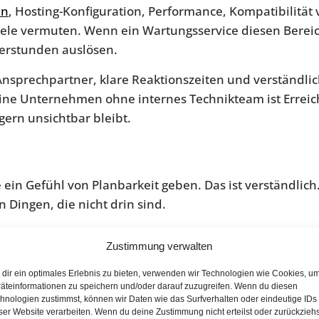
en
, Hosting-Konfiguration, Performance, Kompatibilität
s viele vermuten. Wenn ein Wartungsservice diesen Berei
derstunden auslösen.
 Ansprechpartner, klare Reaktionszeiten und verständl
leine Unternehmen ohne internes Technikteam ist Erreic
gern unsichtbar bleibt.
ie ein Gefühl von Planbarkeit geben. Das ist verständlic
 Dingen, die nicht drin sind.
 Das bedeutet: Die Software wird zwar aktualisiert, ab
Zustimmung verwalten
n noch sauber funktionieren. Technisch wurde also gea
dir ein optimales Erlebnis zu bieten, verwenden wir Technologien wie Cookies, u
äteinformationen zu speichern und/oder darauf zuzugreifen. Wenn du diesen
atliche Preis nur für Routine gedacht, während ein Aus
hnologien zustimmst, können wir Daten wie das Surfverhalten oder eindeutige IDs
ser Website verarbeiten. Wenn du deine Zustimmung nicht erteilst oder zurückziehs