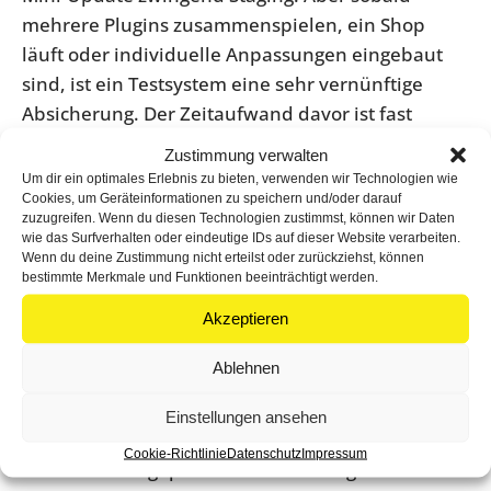
mehrere Plugins zusammenspielen, ein Shop
läuft oder individuelle Anpassungen eingebaut
sind, ist ein Testsystem eine sehr vernünftige
Absicherung. Der Zeitaufwand davor ist fast
immer kleiner als der Schaden nach einem Live-
Zustimmung verwalten
Fehler.
Um dir ein optimales Erlebnis zu bieten, verwenden wir Technologien wie
Cookies, um Geräteinformationen zu speichern und/oder darauf
5. Nach dem Update gezielt prüfen
zuzugreifen. Wenn du diesen Technologien zustimmst, können wir Daten
wie das Surfverhalten oder eindeutige IDs auf dieser Website verarbeiten.
Wenn du deine Zustimmung nicht erteilst oder zurückziehst, können
Viele klicken auf „Aktualisieren“ und gehen direkt
bestimmte Merkmale und Funktionen beeinträchtigt werden.
wieder zum Tagesgeschäft über. Genau dort
Akzeptieren
entstehen stille Fehler. Die Website ist nicht
komplett offline, aber wichtige Funktionen sind
Ablehnen
kaputt – und niemand merkt es sofort.
Einstellungen ansehen
Nach jedem Update sollten die zentralen
Cookie-Richtlinie
Datenschutz
Impressum
Bereiche kurz geprüft werden. Dazu gehören die