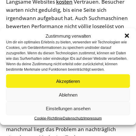
Langsame Websites
kosten
Vertrauen. Besucher
warten nicht geduldig, bis eine Seite sich
irgendwann aufgebaut hat. Auch Suchmaschinen
bewerten Performance nicht völlig losgelöst von
Qualität. Monatliche Wartung sollte daher immer
Zustimmung verwalten
einen Blick auf Geschwindigkeit und technische
Um dir ein optimales Erlebnis zu bieten, verwenden wir Technologien wie
Cookies, um Geräteinformationen zu speichern und/oder darauf
Sauberkeit enthalten.
zuzugreifen. Wenn du diesen Technologien zustimmst, können wir Daten
wie das Surfverhalten oder eindeutige IDs auf dieser Website verarbeiten.
Dabei geht es nicht nur um einen abstrakten
Wenn du deine Zustimmung nicht erteilst oder zurückziehst, können
bestimmte Merkmale und Funktionen beeinträchtigt werden.
Speed-Wert. Relevant ist, ob sich die Seite für
echte Nutzer schnell genug anfühlt, ob Bilder zu
Akzeptieren
groß sind, ob Caching sauber läuft, ob unnötige
Ablehnen
Plugins die Seite belasten oder ob externe Skripte
bremsen. Es gibt hier kein Patentrezept.
Einstellungen ansehen
Manchmal bringt ein Plugin-Wechsel viel,
Cookie-Richtlinie
Datenschutz
Impressum
manchmal ist das Hosting der Flaschenhals,
manchmal liegt das Problem an nachträglich