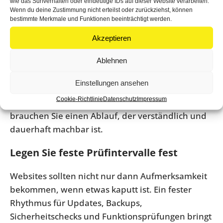
sondern Schadensvermeidung mit klarem
wie das Surfverhalten oder eindeutige IDs auf dieser Website verarbeiten.
Wenn du deine Zustimmung nicht erteilst oder zurückziehst, können
Geschäftsnutzen.
bestimmte Merkmale und Funktionen beeinträchtigt werden.
So schaffen Sie einen Wartungsprozess,
Akzeptieren
der realistisch funktioniert
Ablehnen
Die beste Wartung ist nicht die theoretisch
Einstellungen ansehen
perfekte, sondern die, die zuverlässig gemacht
Cookie-Richtlinie
Datenschutz
Impressum
wird. Wenn Sie kein internes Technikteam haben,
brauchen Sie einen Ablauf, der verständlich und
dauerhaft machbar ist.
Legen Sie feste Prüfintervalle fest
Websites sollten nicht nur dann Aufmerksamkeit
bekommen, wenn etwas kaputt ist. Ein fester
Rhythmus für Updates, Backups,
Sicherheitschecks und Funktionsprüfungen bringt